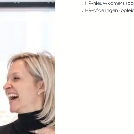
→ HR-nieuwkomers (bas
→ HR-afdelingen (oplei