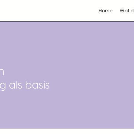
Home
Wat d
n
 als basis